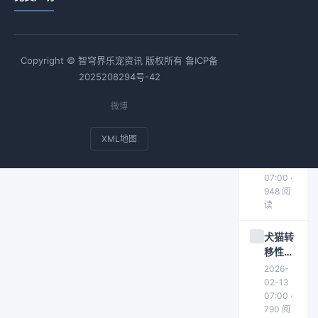
猫限制
性心肌
病的症
2026-
状、诊
02-03
Copyright © 智穹界乐宠资讯 版权所有
鲁ICP备
断与治
07:00 ·
958 阅
疗指南
2025208294号-42
读
微博
犬猫肘
关节发
XML地图
育异常
2026-
的成因
02-19
与症状
07:00 ·
948 阅
解析
读
犬猫转
移性肺
肿瘤症
2026-
状与治
02-13
疗方案
07:00 ·
790 阅
解析