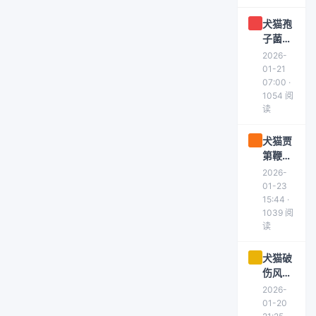
犬猫孢
子菌病
症状与
2026-
治疗方
01-21
案详
07:00 ·
1054 阅
解，科
读
学应对
真菌感
犬猫贾
染
第鞭毛
虫病症
2026-
状与治
01-23
疗方案
15:44 ·
1039 阅
详解：
读
从诊断
到用药
犬猫破
指南
伤风症
状识别
2026-
与治疗
01-20