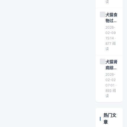
读
犬猫食
物过敏
症状识
2026-
别与治
02-09
疗方案
15:14 ·
877 阅
详解
读
犬猫肾
病综合
征的症
2026-
状与治
02-02
疗方案
07:01 ·
893 阅
详解
读
热门文
章