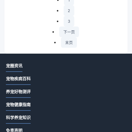
1
2
3
下一页
末页
为你推
宠圈资讯
荐
宠物疾病百科
犬猫多
发性软
养宠好物测评
骨源性
2026-
骨疣症
02-19
宠物健康指南
状与治
07:00 ·
574 阅
疗
科学养宠知识
读
免责声明