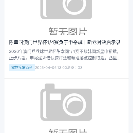
陈幸同澳门世界杯1/4赛负于申裕斌｜新老对决启示录
2026年澳门乒乓球世界杯陈幸同1/4赛不敌韩国新星申裕斌，
止步八强。申裕斌凭借快速打法和精准落点控制取胜，凸显年
轻选手对老将的冲击。陈幸同赛后反思应变能力，中国乒乓球
宠物疾病百科
2026-04-06 13:00
浏览：33
队需加强梯队建设应对未来竞争。