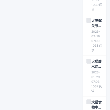
方案详
21:25 ·
1039 阅
解：从
读
局部强
直到全
犬猫髋
身痉挛
关节脱
位症状
2026-
与治疗
02-19
方案解
07:00 ·
1038 阅
析
读
犬猫腹
水症状
识别与
2026-
治疗方
01-29
案详
07:03 ·
1037 阅
解，帮
读
助宠物
缓解腹
犬猫食
腔积液
物中毒