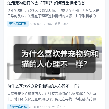
送走宠物后真的会抑郁吗？如何走出情绪低谷
送走宠物后，很多人会感到悲伤、空虚甚至抑郁，但其实这是
正常的反应。关键在于理解这种情绪的来源，并采取科学的方
法逐步走出低谷。通过调整心态、寻求支持和建立新的生活节
宠物疾病百科
2026-07-10 20:23
浏览：856
奏，你可以重新找回内心的平静与力量。 送走宠物是一个充满
情感的决定，背后可能有...
为什么喜欢养宠物狗和猫的人心理不一样？
喜欢养宠物狗和猫的人，往往有着独特的情感需求和心理动
机。他们不仅仅是在照顾动物，更是在寻找一种情感寄托和生
活意义。那么，为什么这些人会喜欢养宠物？他们又在寻求什
宠物疾病百科
2026-07-10 18:22
浏览：918