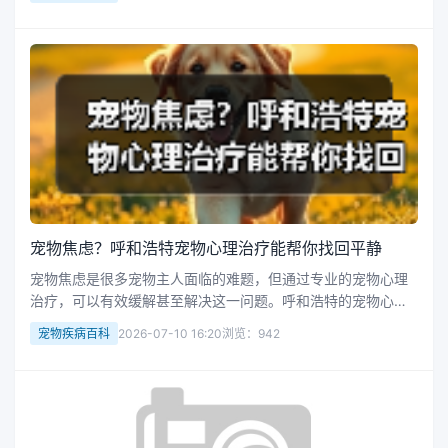
么样的心理满足？其实，答案并不复杂，只要了解背后的心理
机制，就能找到适合自己的方...
宠物焦虑？呼和浩特宠物心理治疗能帮你找回平静
宠物焦虑是很多宠物主人面临的难题，但通过专业的宠物心理
治疗，可以有效缓解甚至解决这一问题。呼和浩特的宠物心理
治疗服务，正是为了解决宠物情绪问题、改善行为习惯而设计
宠物疾病百科
2026-07-10 16:20
浏览：942
的。 宠物焦虑的表现多种多样，比如过度吠叫、破坏家具、拒
绝外出等，这些行为不仅...