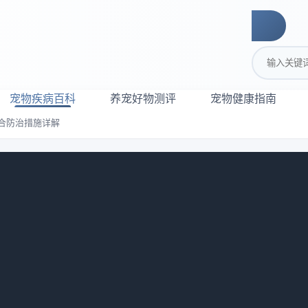
搜索关键词
宠物疾病百科
养宠好物测评
宠物健康指南
合防治措施详解
型与综合防治措施详解
览：
559
d)，是一种由沙门菌引起的急性败血症，前期症状表现为腹泻、呕吐
于人畜共患的病菌。会导致孕犬、猫出现流产症状。