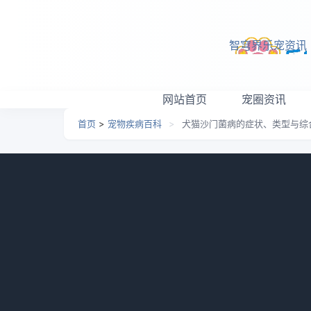
跳转到主要内容
智穹界乐宠资讯
网站首页
宠圈资讯
首页
>
宠物疾病百科
>
犬猫沙门菌病的症状、类型与综
犬猫沙门菌病的症状、类
日期：
2026-01-21 23:16
栏目：
宠物疾病百科
浏
犬猫沙门菌病也称作副伤寒(paratyphoi
肠胃炎症状，逐渐发展为流鼻血、便血等，属