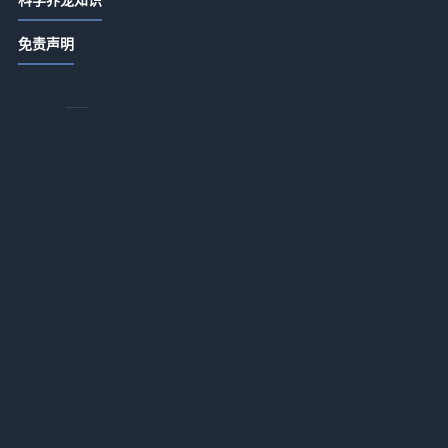
为什么你不抛弃宠物？因为你内心藏
免责声明
着这份责任感
2026-07-10 22:25
送走宠物后真的会抑郁吗？如何走出
情绪低谷
2026-07-10 20:23
为什么喜欢养宠物狗和猫的人心理不
一样？
2026-07-10 18:22
宠物焦虑？呼和浩特宠物心理治疗能
帮你找回平静
2026-07-10 16:20
陈幸同澳门世界杯1/4赛负于申裕斌｜
新老对决启示录
2026-04-06 13:00