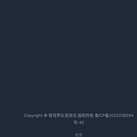
犬猫弯杆菌病的症状表现与治疗方
案详解，有效应对宠物腹泻问题
2026-01-20 21:25 · 1027 阅读
犬猫自身免疫性溶血性贫血症状与
治疗
2026-03-01 07:00 · 1025 阅读
能
热词TOP20
边牧
狗狗
金毛
猫咪
，
兔子
斗牛犬
Copyright © 智穹界乐宠资讯 版权所有
鲁ICP备2025208294
号-42
微博