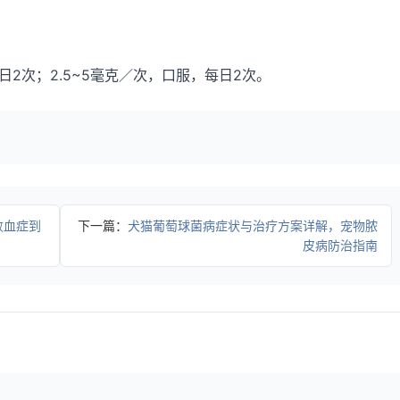
日2次；2.5~5毫克／次，口服，每日2次。
败血症到
下一篇：
犬猫葡萄球菌病症状与治疗方案详解，宠物脓
皮病防治指南