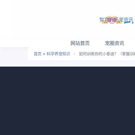
跳转到主要内容
智穹界乐宠资讯
网站首页
宠圈资讯
首页
>
科学养宠知识
>
如何训练你的小泰迪？（掌握训
如何训练你的小泰迪？（
天使！）
日期：
2026-05-17 05:20
栏目：
科学养宠知识
浏
小泰迪是一种非常可爱的宠物，它们聪明、活