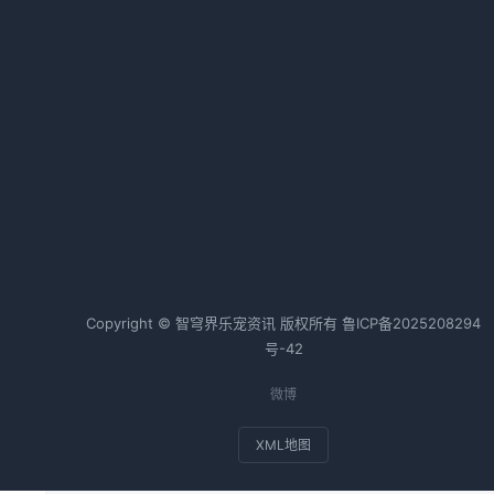
2026-03-25 05:20 · 1018 阅读
狗狗血便的原因及治疗｜实用指南
2026-03-25 05:21 · 1017 阅读
热词TOP20
边牧
狗狗
金毛
猫咪
一
兔子
斗牛犬
Copyright © 智穹界乐宠资讯 版权所有
鲁ICP备2025208294
号-42
带
微博
XML地图