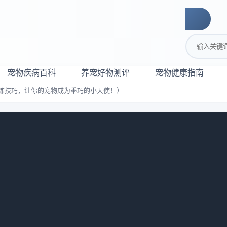
搜索关键词
宠物疾病百科
养宠好物测评
宠物健康指南
练技巧，让你的宠物成为乖巧的小天使！）
掌握训练技巧，让你的宠物成为乖巧的小
览：
902
泼、好动，是非常适合居家养的宠物。但是，作为宠物主人，我