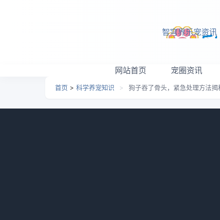
跳转到主要内容
智穹界乐宠资讯
网站首页
宠圈资讯
首页
>
科学养宠知识
>
狗子吞了骨头，紧急处理方法揭
狗子吞了骨头，紧急处理
需要知道的知识点）
日期：
2026-05-28 05:26
栏目：
科学养宠知识
作为宠物主人，我们都希望给我们的狗子提供