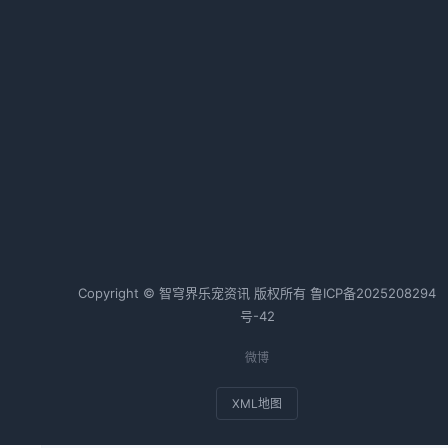
2026-03-25 05:20 · 1018 阅读
狗狗血便的原因及治疗｜实用指南
2026-03-25 05:21 · 1017 阅读
热词TOP20
边牧
狗狗
金毛
猫咪
兔子
斗牛犬
Copyright © 智穹界乐宠资讯 版权所有
鲁ICP备2025208294
号-42
微博
XML地图