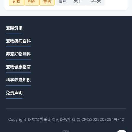
边牧
狗狗
金毛
猫咪
兔子
斗牛犬
宠圈资讯
宠物疾病百科
养宠好物测评
宠物健康指南
科学养宠知识
免责声明
Copyright © 智穹界乐宠资讯 版权所有
鲁ICP备2025208294号-42
微博