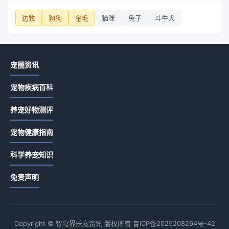
边牧
狗狗
金毛
猫咪
兔子
斗牛犬
宠圈资讯
宠物疾病百科
养宠好物测评
宠物健康指南
科学养宠知识
免责声明
Copyright © 智穹界乐宠资讯 版权所有
鲁ICP备2025208294号-42