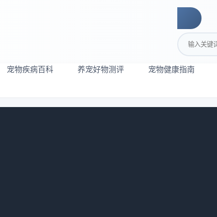
搜索关键词
宠物疾病百科
养宠好物测评
宠物健康指南
饲养指南
：
1021
短而白的毛发和大而立体的耳朵而闻名。然而，关于这一犬种的
过深入研究和探索，为读者揭开短白毛大耳朵狗背后的神秘面纱