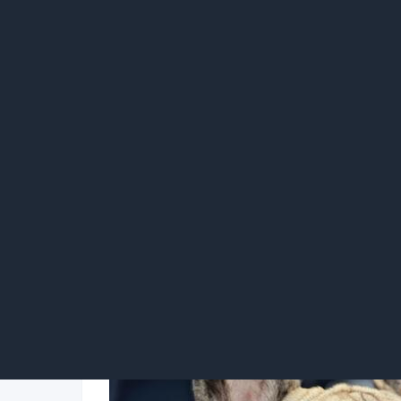
短白毛大耳朵狗通常具有友善、聪明、忠诚和
能力。由于其聪明才智，短白毛大耳朵狗非常
四：短白毛大耳朵狗的用途
由于其聪明和适应力强，短白毛大耳朵狗在许
羊犬等工作，同时也是非常受欢迎的家庭宠物
五：短白毛大耳朵狗的饲养技巧
想要拥有一只健康快乐的短白毛大耳朵狗，饲
们需要为它们提供一个良好的生活环境。