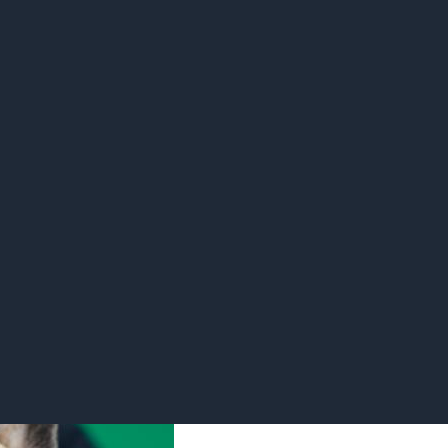
活泼的性格。它们喜欢与人类和其他动物互动，表现出极高的社
容易训练，可以成为出色的工作犬或家庭宠物。
多领域都有广泛的应用。它们可以作为导盲犬、搜索和救援犬、
。
养技巧非常关键。从合理的饮食安排到适当的锻炼和日常护理，