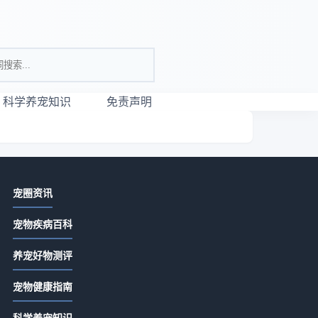
科学养宠知识
免责声明
相关资讯
宠圈资讯
唯宠社宠物咨询日常经验：从需求判
宠物疾病百科
断到使用维护全攻略
2026-07-21 06:35
养宠好物测评
宠物咨询服务怎么选？常见场景与选
来
宠物健康指南
择要点指南
。
2026-07-21 06:35
科学养宠知识