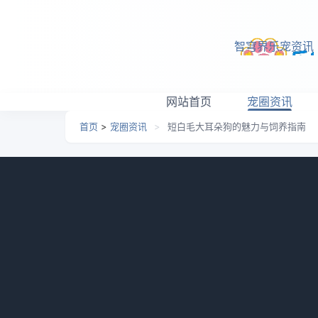
跳转到主要内容
智穹界乐宠资讯
网站首页
宠圈资讯
首页
>
宠圈资讯
>
短白毛大耳朵狗的魅力与饲养指南
短白毛大耳朵狗的魅力与
日期：
2026-02-22 06:37
栏目：
宠圈资讯
浏览
短白毛大耳朵狗是一种迷人的犬种，它们以其
源和特征，仍然存在许多未解之谜。本文将通