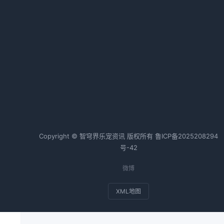
交
狗狗腹泻怎么办全攻略
2026-04-26 06:35 · 1015 阅读
热词TOP20
牧
边牧
狗狗
金毛
猫咪
兔子
斗牛犬
我
Copyright © 智穹界乐宠资讯 版权所有
鲁ICP备2025208294
号-42
微博
XML地图