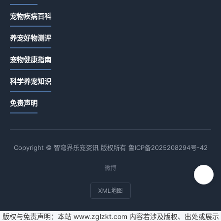
宠物疾病百科
养宠好物测评
宠物健康指南
科学养宠知识
免责声明
Copyright © 智穹界乐宠资讯 版权所有
鲁ICP备2025208294号-42
微博
XML地图
版权与免责声明：本站 www.zglzkt.com 内容若涉及版权、出处或展示