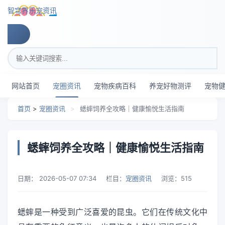
跳转到主要内容
智穹界乐宠资讯
搜索关键词
网站首页
宠圈资讯
宠物疾病百科
养宠好物测评
宠物
首页
>
宠圈资讯
>
蟋蟀饲养全攻略｜健康愉悦生活指南
蟋蟀饲养全攻略｜健康愉悦生活指南
日期：
2026-05-07 07:34
栏目：
宠圈资讯
浏览：
515
蟋蟀是一种受到广泛喜爱的昆虫。它们在传统文化中