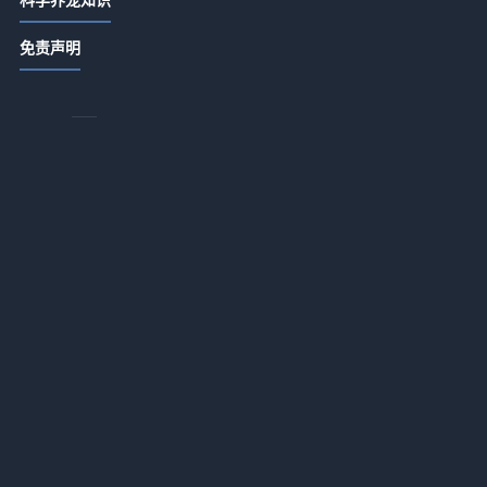
唯宠社宠物咨询指南：选购品种与养
免责声明
护难题实用5方法
2026-07-21 06:35
唯宠社宠物咨询日常经验：4个方法判
断需求到使用维护
2026-07-20 08:14
唯宠社宠物咨询实用指南：选购、维
护与常见问题解析2026
2026-07-20 08:14
宠物咨询日常经验：从需求判断到使
用维护全攻略
2026-07-16 09:32
新生家伴宠物咨询行业知识：常见场
景、选择要点和注意事项
2026-07-16 09:32
，