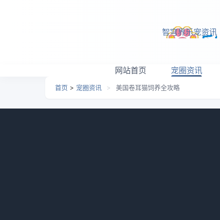
跳转到主要内容
智穹界乐宠资讯
网站首页
宠圈资讯
首页
>
宠圈资讯
>
美国卷耳猫饲养全攻略
美国卷耳猫饲养全攻略
日期：
2026-05-07 07:42
栏目：
宠圈资讯
浏览：
美国卷耳猫作为一种受欢迎的猫种，由于其可
快乐地成长，需要了解一些相关的饲养知识。