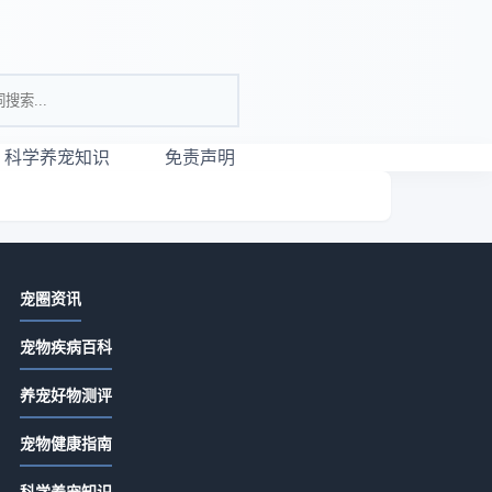
科学养宠知识
免责声明
相关资讯
宠圈资讯
唯宠社宠物咨询日常经验：从需求判
宠物疾病百科
断到使用维护全攻略
2026-07-21 06:35
养宠好物测评
宠物咨询服务怎么选？常见场景与选
康
宠物健康指南
择要点指南
您
2026-07-21 06:35
科学养宠知识