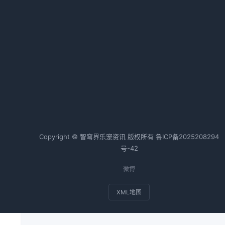
应
狗狗腹泻怎么办全攻略
2026-04-26 06:35 · 1015 阅读
热词TOP20
边牧
狗狗
金毛
猫咪
兔子
斗牛犬
Copyright © 智穹界乐宠资讯 版权所有
鲁ICP备2025208294
号-42
微博
XML地图