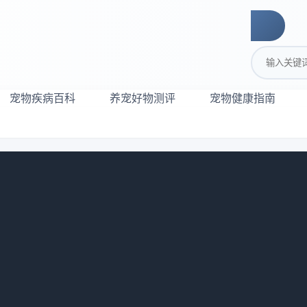
搜索关键词
宠物疾病百科
养宠好物测评
宠物健康指南
905
爱、温顺、活泼等特点备受宠爱。但是，想要让您的卷耳宝贝健
本文将为您提供关于美国卷耳猫饲养的指南，帮助您更好地照顾