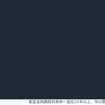
紫蓝金刚鹦鹉对于嘈杂的环境和频繁的干扰比
活动，可以把鹦鹉放在安静的房间里，以避免
疾病的预防
在饲养过程中，应该及时发现和预防各种疾病
卫生和营养均衡。
紫蓝金刚鹦鹉的寿命
紫蓝金刚鹦鹉的寿命一般在20年以上，所以