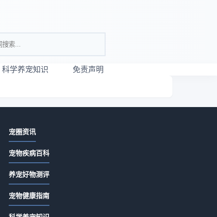
科学养宠知识
免责声明
相关资讯
宠圈资讯
唯宠社宠物咨询日常经验：从需求判
宠物疾病百科
断到使用维护全攻略
2026-07-21 06:35
养宠好物测评
宠物咨询服务怎么选？常见场景与选
的
宠物健康指南
择要点指南
2026-07-21 06:35
科学养宠知识