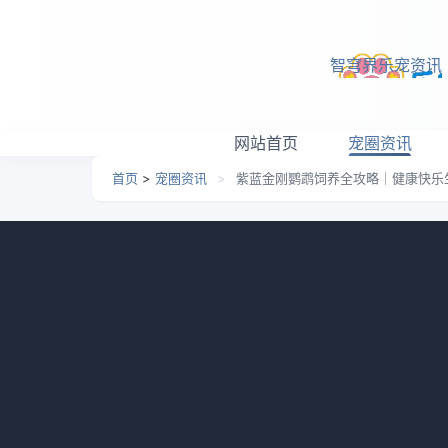
跳转到主要内容
智穹界乐宠资讯
网站首页
宠圈资讯
首页
>
宠圈资讯
>
紫蓝金刚鹦鹉饲养全攻略｜健康快乐
紫蓝金刚鹦鹉饲养全攻略
日期：
2026-05-07 07:47
栏目：
宠圈资讯
浏览：
紫蓝金刚鹦鹉是一种美丽、聪明、有灵性的宠
知识。本文将详细介绍如何照顾和饲养紫蓝金