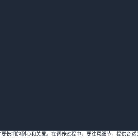
较敏感，应该尽量减少这些情况的发生。如果家中需要进行吵闹
影响它们的健康。
。要定期为紫蓝金刚鹦鹉进行体检和疫苗注射，并保持它们的环
需要长期的耐心和关爱。在饲养过程中，要注意细节，提供合适