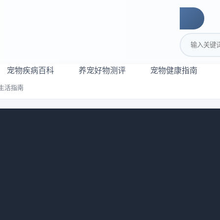
搜索关键词
宠物疾病百科
养宠好物测评
宠物健康指南
生活指南
｜健康快乐生活指南
901
物，它们是很好的伴侣，但饲养它们需要耐心、细心和一些基本
刚鹦鹉，让它们健康快乐地生活。