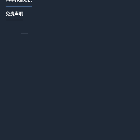
唯宠社宠物咨询指南：选购品种与养
免责声明
护难题实用5方法
2026-07-21 06:35
唯宠社宠物咨询日常经验：4个方法判
断需求到使用维护
2026-07-20 08:14
唯宠社宠物咨询实用指南：选购、维
护与常见问题解析2026
2026-07-20 08:14
深
宠物咨询日常经验：从需求判断到使
用维护全攻略
2026-07-16 09:32
新生家伴宠物咨询行业知识：常见场
同
景、选择要点和注意事项
2026-07-16 09:32