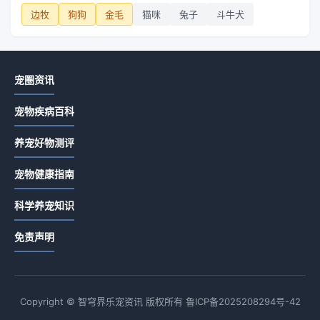
边牧
狗狗
金毛
猫咪
兔子
斗牛犬
宠圈资讯
宠物疾病百科
养宠好物测评
宠物健康指南
科学养宠知识
免责声明
Copyright © 智穹界乐宠资讯 版权所有
鲁ICP备2025208294号-42