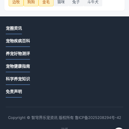
边牧
狗狗
金毛
猫咪
兔子
斗牛犬
宠圈资讯
宠物疾病百科
养宠好物测评
宠物健康指南
科学养宠知识
免责声明
Copyright © 智穹界乐宠资讯 版权所有
鲁ICP备2025208294号-42