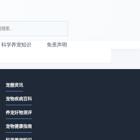
科学养宠知识
免责声明
相关资讯
宠圈资讯
唯宠社宠物咨询日常经验：从需求判
宠物疾病百科
断到使用维护全攻略
2026-07-21 06:35
养宠好物测评
宠物咨询服务怎么选？常见场景与选
。
宠物健康指南
择要点指南
沐
2026-07-21 06:35
科学养宠知识