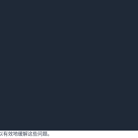
有滋润效果的沐浴露。由于长毛犬类的毛发比较容易打结和缠结
发干燥和缠结。
有抗菌效果的沐浴露。由于狗狗在户外活动容易受到细菌、真菌
以有效地防止狗狗感染疾病。
有止痒效果的沐浴露。长毛犬类的皮肤容易受到虫咬、过敏和湿
以有效地缓解这些问题。