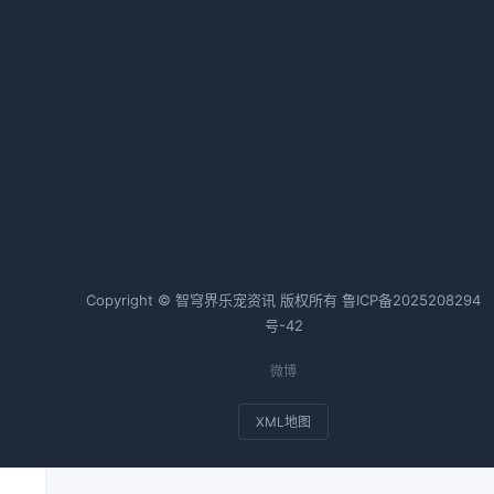
狗狗腹泻怎么办全攻略
2026-04-26 06:35 · 1015 阅读
热词TOP20
，
边牧
狗狗
金毛
猫咪
兔子
斗牛犬
Copyright © 智穹界乐宠资讯 版权所有
鲁ICP备2025208294
和
号-42
微博
XML地图
疹