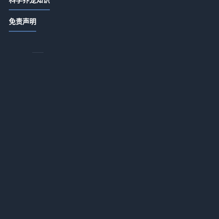
唯宠社宠物咨询指南：选购品种与养
免责声明
护难题实用5方法
2026-07-21 06:35
唯宠社宠物咨询日常经验：4个方法判
断需求到使用维护
2026-07-20 08:14
唯宠社宠物咨询实用指南：选购、维
护与常见问题解析2026
2026-07-20 08:14
宠物咨询日常经验：从需求判断到使
用维护全攻略
于
2026-07-16 09:32
新生家伴宠物咨询行业知识：常见场
景、选择要点和注意事项
2026-07-16 09:32