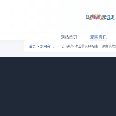
跳转到主要内容
智穹界乐宠资讯
网站首页
宠圈资讯
首页
>
宠圈资讯
>
长毛狗狗沐浴露选择指南｜健康毛发
长毛狗狗沐浴露选择指南
日期：
2026-05-10 00:14
栏目：
宠圈资讯
浏览：
宠物狗是人类的忠实伙伴，也是我们的家庭成
然而，选择适合毛发长的狗狗的沐浴露并不是