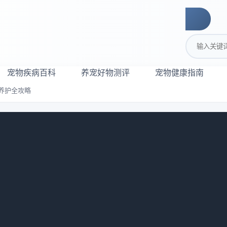
搜索关键词
宠物疾病百科
养宠好物测评
宠物健康指南
养护全攻略
｜健康毛发养护全攻略
826
员。我们需要给他们提供最好的护理和关爱，其中包括定期洗澡
一件容易的事情。本文将为您介绍如何选择适合毛发长的狗狗的