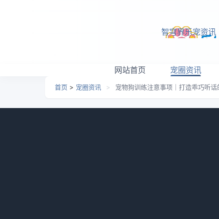
跳转到主要内容
智穹界乐宠资讯
网站首页
宠圈资讯
首页
>
宠圈资讯
>
宠物狗训练注意事项｜打造乖巧听话
宠物狗训练注意事项｜打
日期：
2026-05-13 06:35
栏目：
宠圈资讯
浏览：
宠物狗是我们身边的好伙伴，但是狗狗的训练
注意事项，让我们的狗狗成为听话、乖巧的好