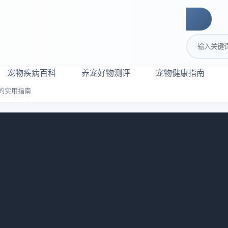
搜索关键词
宠物疾病百科
养宠好物测评
宠物健康指南
的实用指南
造乖巧听话的实用指南
717
也是需要一些技巧和注意事项的。下面就来介绍一下宠物狗训练
伙伴。