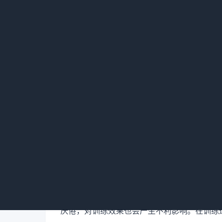
十、注意调整训练强度
训练过程中，不同的狗狗对于训练强度的接受
厌倦，对训练效果也会产生不利影响。在训练