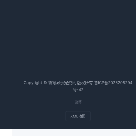
狗狗腹泻怎么办全攻略
2026-04-26 06:35 · 1017 阅读
热词TOP20
边牧
狗狗
金毛
猫咪
兔子
斗牛犬
Copyright © 智穹界乐宠资讯 版权所有
鲁ICP备2025208294
号-42
微博
XML地图
者