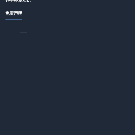
唯宠社宠物咨询指南：选购品种与养
免责声明
护难题实用5方法
2026-07-21 06:35
常
。
唯宠社宠物咨询日常经验：4个方法判
断需求到使用维护
2026-07-20 08:14
唯宠社宠物咨询实用指南：选购、维
护与常见问题解析2026
2026-07-20 08:14
宠物咨询日常经验：从需求判断到使
用维护全攻略
2026-07-16 09:32
合
新生家伴宠物咨询行业知识：常见场
景、选择要点和注意事项
2026-07-16 09:32