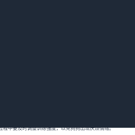
程度也是有差异的。如果训练强度太大，狗狗可能会感到疲惫或
过程中要及时调整训练强度，以免狗狗出现厌烦情绪。