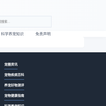
科学养宠知识
免责声明
相关资讯
宠圈资讯
唯宠社宠物咨询日常经验：从需求判
宠物疾病百科
断到使用维护全攻略
2026-07-21 06:35
养宠好物测评
宠物咨询服务怎么选？常见场景与选
的
宠物健康指南
择要点指南
2026-07-21 06:35
科学养宠知识