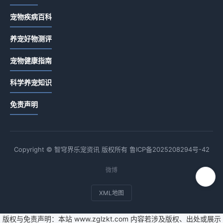
宠物疾病百科
养宠好物测评
宠物健康指南
科学养宠知识
免责声明
Copyright © 智穹界乐宠资讯 版权所有
鲁ICP备2025208294号-42
微博
XML地图
版权与免责声明：本站 www.zglzkt.com 内容若涉及版权、出处或展示