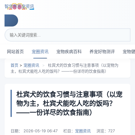
跳转到主要内容
智穹界乐宠资讯
搜索关键词
网站首页
宠圈资讯
宠物疾病百科
养宠好物测评
宠物
首页
>
宠圈资讯
>
杜宾犬的饮食习惯与注意事项（以宠物为
主，杜宾犬能吃人吃的饭吗？——一份详尽的饮食指南）
杜宾犬的饮食习惯与注意事项（以宠
物为主，杜宾犬能吃人吃的饭吗？
——一份详尽的饮食指南）
日期：
2026-05-19 06:47
栏目：
宠圈资讯
浏览：
727