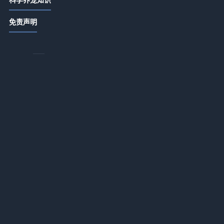
唯宠社宠物咨询指南：选购品种与养
免责声明
护难题实用5方法
2026-07-21 06:35
唯宠社宠物咨询日常经验：4个方法判
断需求到使用维护
常
2026-07-20 08:14
唯宠社宠物咨询实用指南：选购、维
护与常见问题解析2026
2026-07-20 08:14
顿
宠物咨询日常经验：从需求判断到使
用维护全攻略
2026-07-16 09:32
新生家伴宠物咨询行业知识：常见场
景、选择要点和注意事项
也
2026-07-16 09:32