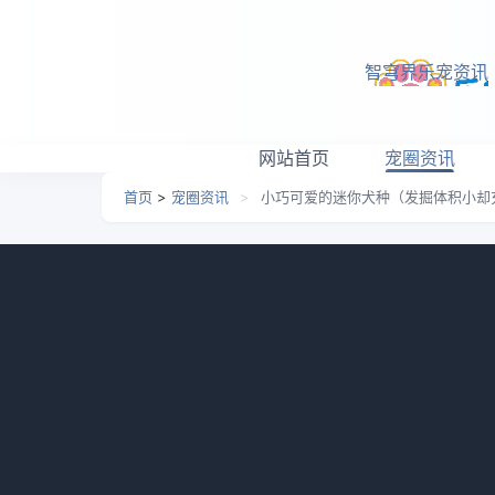
跳转到主要内容
智穹界乐宠资讯
网站首页
宠圈资讯
首页
>
宠圈资讯
>
小巧可爱的迷你犬种（发掘体积小却
小巧可爱的迷你犬种（发
日期：
2026-05-22 11:37
栏目：
宠圈资讯
浏览：
无论是寻找一只适合公寓生活的狗狗，还是希
些迷你犬种不仅外形可爱，而且个性活泼可爱