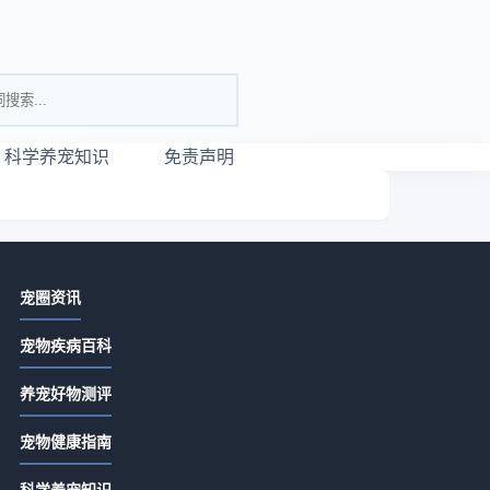
科学养宠知识
免责声明
相关资讯
宠圈资讯
唯宠社宠物咨询日常经验：从需求判
宠物疾病百科
断到使用维护全攻略
2026-07-21 06:35
养宠好物测评
宠物咨询服务怎么选？常见场景与选
这
宠物健康指南
择要点指南
迷
2026-07-21 06:35
科学养宠知识