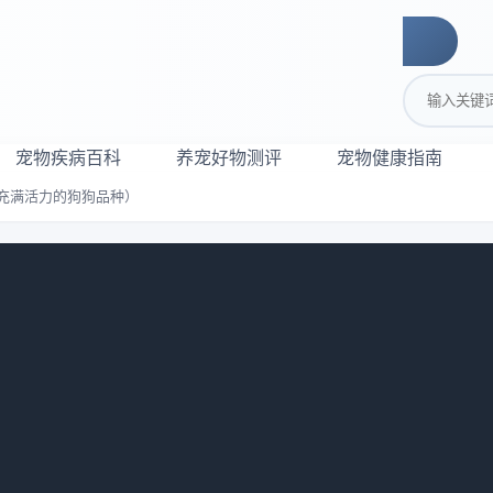
搜索关键词
宠物疾病百科
养宠好物测评
宠物健康指南
充满活力的狗狗品种）
掘体积小却充满活力的狗狗品种）
932
望拥有一只体积小却充满活力的伴侣，迷你犬种都是最佳选择。
，非常适合家庭和个人饲养。本文将介绍一些以体积小而闻名的