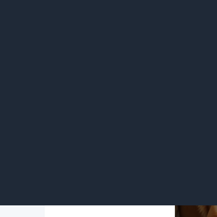
卷毛比雄犬以其可爱的外表和卷曲的毛发而
明，也非常喜欢与人互动。
10.温和可爱的迷你雪纳瑞
迷你雪纳瑞是一种外形迷人、性格温和的迷
侣。