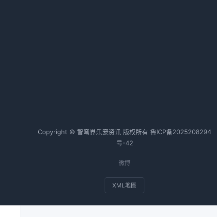
聪
狗狗腹泻怎么办全攻略
2026-04-26 06:35 · 1015 阅读
热词TOP20
伴
边牧
狗狗
金毛
猫咪
兔子
斗牛犬
Copyright © 智穹界乐宠资讯 版权所有
鲁ICP备2025208294
号-42
微博
XML地图