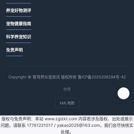
养宠好物测评
宠物健康指南
科学养宠知识
免责声明
Copyright © 智穹界乐宠资讯 版权所有
鲁ICP备2025208294号-42
微博
XML地图
版权与免责声明：本站 www.zglzkt.com 内容若涉及版权、出处或展示
问题，请联系 17761231017 / yakao2025@163.com，我们会尽快核实
处理。