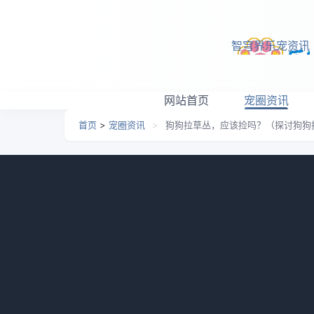
跳转到主要内容
智穹界乐宠资讯
网站首页
宠圈资讯
首页
>
宠圈资讯
>
狗狗拉草丛，应该捡吗？（探讨狗狗
狗狗拉草丛，应该捡吗？
响）
日期：
2026-05-25 06:37
栏目：
宠圈资讯
浏览
狗狗是人类最忠实的伙伴，它们在我们生活中