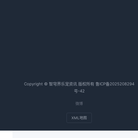
确
狗狗腹泻怎么办全攻略
2026-04-26 06:35 · 1015 阅读
热词TOP20
对
边牧
狗狗
金毛
猫咪
兔子
斗牛犬
标
Copyright © 智穹界乐宠资讯 版权所有
鲁ICP备2025208294
号-42
微博
XML地图
草