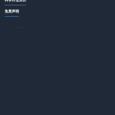
应
唯宠社宠物咨询指南：选购品种与养
免责声明
护难题实用5方法
2026-07-21 06:35
唯宠社宠物咨询日常经验：4个方法判
断需求到使用维护
2026-07-20 08:14
唯宠社宠物咨询实用指南：选购、维
护与常见问题解析2026
2026-07-20 08:14
宠物咨询日常经验：从需求判断到使
用维护全攻略
2026-07-16 09:32
者
新生家伴宠物咨询行业知识：常见场
景、选择要点和注意事项
2026-07-16 09:32