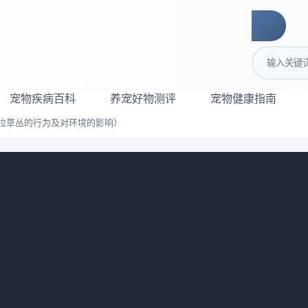
搜索关键词
宠物疾病百科
养宠好物测评
宠物健康指南
拉草丛的行为及对环境的影响）
（探讨狗狗拉草丛的行为及对环境的影
：
911
扮演着重要的角色。然而，当我们带着狗狗出门散步时，经常会