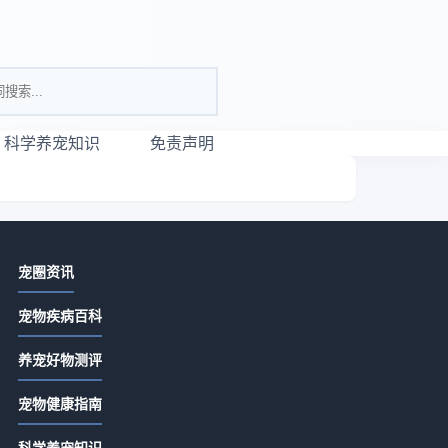
科学养宠知识
免责声明
相关资讯
宠圈资讯
唯宠社宠物咨询日常经验：从需求判
宠物疾病百科
断到使用维护全攻略
2026-07-21 06:35
养宠好物测评
宠物咨询服务怎么选？常见场景与选
宠物健康指南
择要点指南
2026-07-21 06:35
遇
科学养宠知识