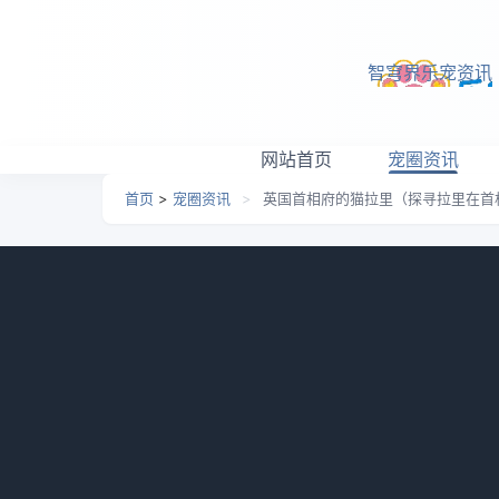
跳转到主要内容
智穹界乐宠资讯
网站首页
宠圈资讯
首页
>
宠圈资讯
>
英国首相府的猫拉里（探寻拉里在首
英国首相府的猫拉里（探
日期：
2026-05-26 10:23
栏目：
宠圈资讯
浏览：
拉里是英国首相府的官方猫咪，他的存在不仅
探讨拉里在首相府的地位和影响力，以及他如