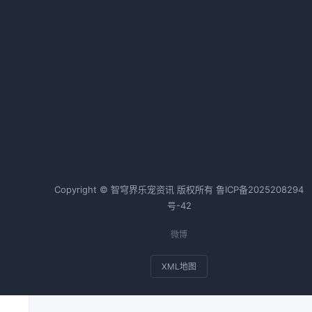
狗狗腹泻怎么办全攻略
起
2026-04-26 06:35 · 1015 阅读
热词TOP20
边牧
狗狗
金毛
猫咪
兔子
斗牛犬
Copyright © 智穹界乐宠资讯 版权所有
鲁ICP备2025208294
号-42
微博
的
XML地图