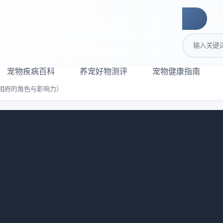
搜索关键词
宠物疾病百科
养宠好物测评
宠物健康指南
相府的角色与影响力）
寻拉里在首相府的角色与影响力）
568
仅是一只可爱的宠物，而且在政治圈里扮演着重要的角色。本文
何成为政治圈的明星。