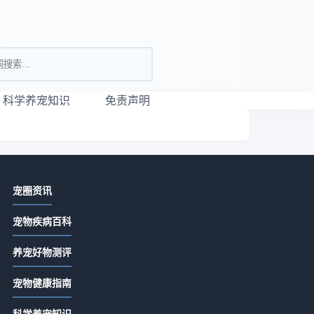
科学养宠知识
免责声明
相关资讯
宠圈资讯
唯宠社宠物咨询日常经验：从需求判
宠物疾病百科
断到使用维护全攻略
2026-07-21 06:35
养宠好物测评
宠物咨询服务怎么选？常见场景与选
将
宠物健康指南
择要点指南
2026-07-21 06:35
科学养宠知识