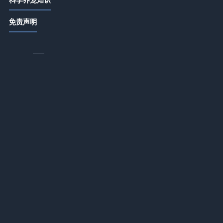
唯宠社宠物咨询指南：选购品种与养
免责声明
护难题实用5方法
2026-07-21 06:35
里
唯宠社宠物咨询日常经验：4个方法判
断需求到使用维护
2026-07-20 08:14
氛
唯宠社宠物咨询实用指南：选购、维
护与常见问题解析2026
2026-07-20 08:14
宠物咨询日常经验：从需求判断到使
用维护全攻略
保
2026-07-16 09:32
新生家伴宠物咨询行业知识：常见场
景、选择要点和注意事项
2026-07-16 09:32