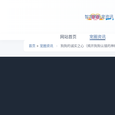
跳转到主要内容
智穹界乐宠资讯
网站首页
宠圈资讯
首页
>
宠圈资讯
>
狗狗的诚实之心（揭开狗狗认错的神
狗狗的诚实之心（揭开狗
日期：
2026-05-26 10:23
栏目：
宠圈资讯
浏览：
狗狗作为人类最忠实的伙伴，常常给我们带来
诚实而无辜的眼神？本文将带您一起探索狗狗