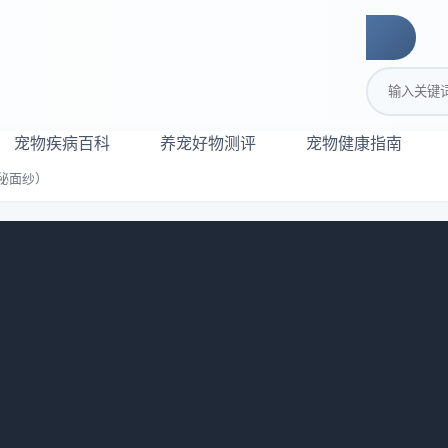
搜索关键词
宠物疾病百科
养宠好物测评
宠物健康指南
秘面纱）
狗认错的神秘面纱）
534
欢乐和温暖。然而，当我们的狗狗犯错时，我们是否注意到它们
认错的表现，揭开这一神秘面纱。