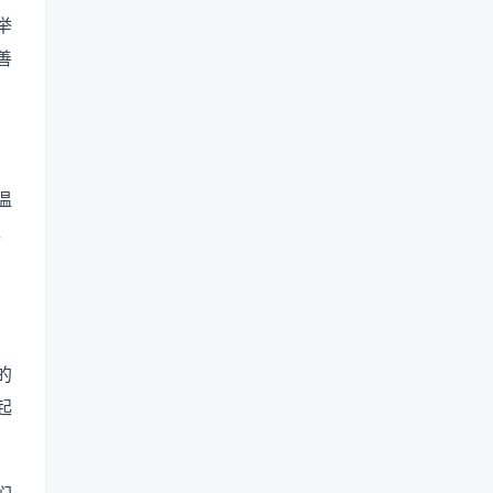
举
善
温
，
的
起