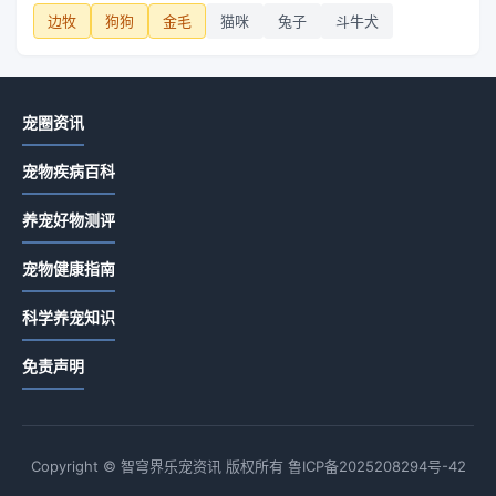
边牧
狗狗
金毛
猫咪
兔子
斗牛犬
宠圈资讯
宠物疾病百科
养宠好物测评
宠物健康指南
科学养宠知识
免责声明
Copyright © 智穹界乐宠资讯 版权所有
鲁ICP备2025208294号-42