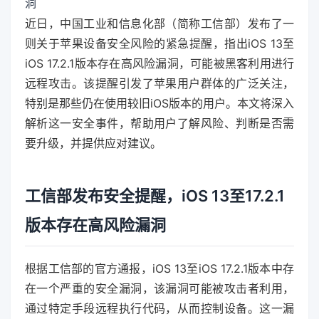
洞
近日，中国工业和信息化部（简称工信部）发布了一
则关于苹果设备安全风险的紧急提醒，指出iOS 13至
iOS 17.2.1版本存在高风险漏洞，可能被黑客利用进行
远程攻击。该提醒引发了苹果用户群体的广泛关注，
特别是那些仍在使用较旧iOS版本的用户。本文将深入
解析这一安全事件，帮助用户了解风险、判断是否需
要升级，并提供应对建议。
工信部发布安全提醒，iOS 13至17.2.1
版本存在高风险漏洞
根据工信部的官方通报，iOS 13至iOS 17.2.1版本中存
在一个严重的安全漏洞，该漏洞可能被攻击者利用，
通过特定手段远程执行代码，从而控制设备。这一漏