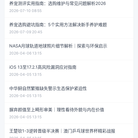
养宠测评实用指南：选购维护与常见问题解析2026
2026-07-10 08:55
养宠选购避坑指南：5个实用方法解决新手养护难题
2026-07-09 20:45
NASA月球轨道地球照片细节解析｜探索与环保启示
2026-04-06 13:15
iOS 13至17.2.1高风险漏洞应对指南
2026-04-05 13:15
中华鲟自然繁殖缺失警示生态保护紧迫性
2026-04-05 13:15
摒弃颜值至上畸形审美｜理性看待外貌与内在价值
2026-04-05 13:15
王楚钦1-3逆转晋级半决赛｜澳门乒乓球世界杯精彩战报