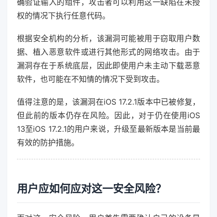
确验证输入的组件，攻击者可以利用这一缺陷在未授
权的情况下执行任意代码。
根据安全机构的分析，该漏洞可能被用于窃取用户数
据、植入恶意软件或进行其他形式的网络攻击。由于
漏洞存在于系统底层，因此即使用户未主动下载恶意
软件，也可能在不知情的情况下受到攻击。
值得注意的是，该漏洞在iOS 17.2.1版本中已被修复，
但此前的版本仍存在风险。因此，对于仍在使用iOS
13至iOS 17.2.1的用户来说，升级至最新版本是当前最
有效的防护措施。
用户应如何应对这一安全风险？