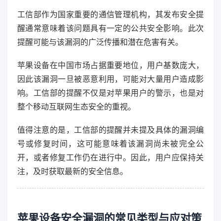
工信部作为国家重要的通信管理机构，其发布安全提
醒通常意味着该问题具有一定的公共安全影响。此次
提醒可能与该漏洞的广泛传播和潜在危害有关。
苹果设备在中国市场占据重要地位，用户基数庞大，
因此该漏洞一旦被恶意利用，可能对大量用户造成影
响。工信部的提醒不仅是对苹果用户的警示，也是对
整个移动互联网生态安全的重视。
值得注意的是，工信部的提醒并未提及具体的漏洞编
号或修复时间，这可能意味着该漏洞尚未被完全公
开，或者修复工作仍在进行中。因此，用户应保持关
注，及时获取最新的安全信息。
苹果设备安全漏洞的常见类型与应对策