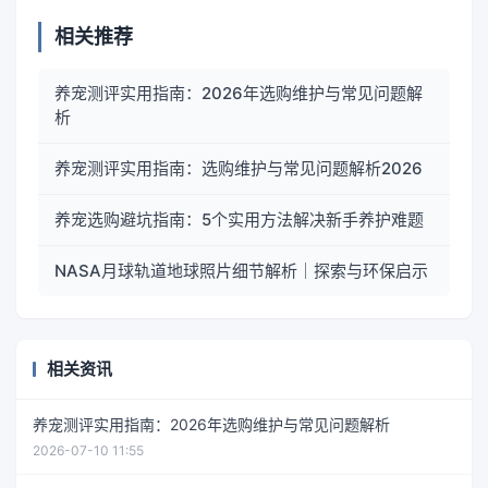
相关推荐
养宠测评实用指南：2026年选购维护与常见问题解
析
养宠测评实用指南：选购维护与常见问题解析2026
养宠选购避坑指南：5个实用方法解决新手养护难题
NASA月球轨道地球照片细节解析｜探索与环保启示
相关资讯
养宠测评实用指南：2026年选购维护与常见问题解析
2026-07-10 11:55