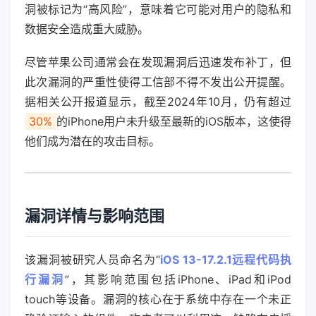
洞被标记为“高风险”，意味着它可能对用户的隐私和
数据安全造成重大威胁。
尽管苹果公司通常会在发现漏洞后迅速发布补丁，但
此次漏洞的严重性使得工信部不得不发出公开提醒。
据相关公开报道显示，截至2024年10月，仍有超过
30%
的iPhone用户未升级至最新的iOS版本，这使得
他们成为潜在的攻击目标。
漏洞详情与影响范围
该漏洞被研究人员命名为“
iOS 13-17.2.1远程代码执
行漏洞
”，其影响范围包括iPhone、iPad和iPod
touch等设备。漏洞的核心在于系统中存在一个未正