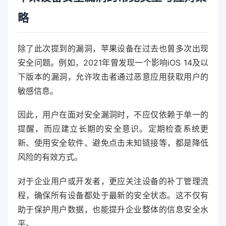
略
除了此次提到的漏洞，苹果设备在过去也曾多次出现
安全问题。例如，2021年曾发现一个影响iOS 14及以
下版本的漏洞，允许攻击者通过恶意应用获取用户的
敏感信息。
因此，用户在面对安全漏洞时，不应仅依赖于单一的
提醒，而应建立长期的安全意识。定期检查系统更
新、使用安全软件、避免点击未知链接等，都是降低
风险的有效方式。
对于企业用户或开发者，更应关注设备的补丁管理流
程，确保所有设备都处于最新的安全状态。这不仅有
助于保护用户数据，也能提升企业整体的信息安全水
平。