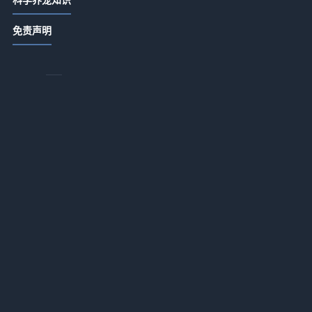
养宠选购避坑指南：5个实用方法解决
免责声明
新手养护难题
2026-07-09 20:45
还
索
NASA月球轨道地球照片细节解析｜探
索与环保启示
和
2026-04-06 13:15
iOS 13至17.2.1高风险漏洞应对指南
2026-04-05 13:15
中华鲟自然繁殖缺失警示生态保护紧
迫性
任
2026-04-05 13:15
离
的
摒弃颜值至上畸形审美｜理性看待外
貌与内在价值
2026-04-05 13:15