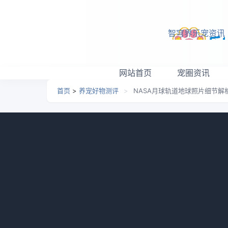
跳转到主要内容
智穹界乐宠资讯
网站首页
宠圈资讯
首页
>
养宠好物测评
>
NASA月球轨道地球照片细节解
NASA月球轨道地球照片
日期：
2026-04-06 13:15
栏目：
养宠好物测评
浏
NASA公布阿尔忒弥斯 2 号上拍摄的地球照片