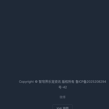
明
2026-02-16 05:36 · 1052 阅读
城
纯福兔肉猫粮测评｜营养配方与适
口性全面解析
2026-03-21 05:36 · 1046 阅读
热词TOP20
的
边牧
狗狗
金毛
猫咪
以
兔子
斗牛犬
Copyright © 智穹界乐宠资讯 版权所有
鲁ICP备2025208294
号-42
微博
排
XML地图