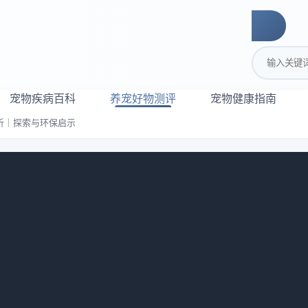
搜索关键词
宠物疾病百科
养宠好物测评
宠物健康指南
析｜探索与环保启示
细节解析｜探索与环保启示
览：
29
 哪些细节值得关注