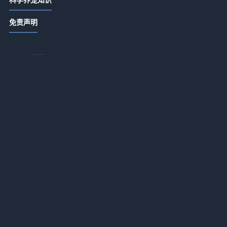
唯宠社宠物咨询指南：选购品种与养
免责声明
护难题实用5方法
2026-07-21 06:35
唯宠社宠物咨询日常经验：4个方法判
断需求到使用维护
2026-07-20 08:14
唯宠社宠物咨询实用指南：选购、维
护与常见问题解析2026
2026-07-20 08:14
宠物咨询日常经验：从需求判断到使
用维护全攻略
2026-07-16 09:32
新生家伴宠物咨询行业知识：常见场
，
景、选择要点和注意事项
2026-07-16 09:32