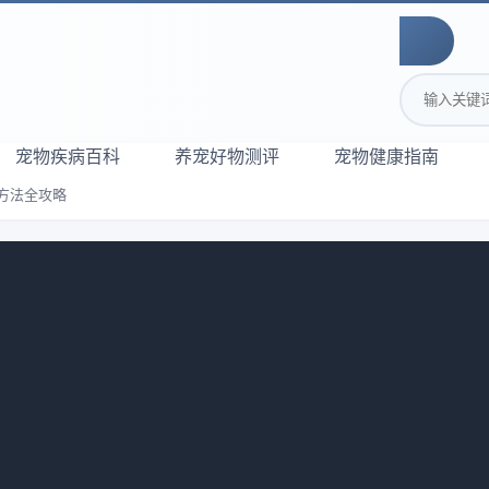
搜索关键词
宠物疾病百科
养宠好物测评
宠物健康指南
方法全攻略
饮水环境与方法全攻略
595
健康非常重要。然而，很多猫主人都会面临一个共同的问题，那
法和建议，帮助你让猫咪喝更多的水，从而改善它们的健康状况