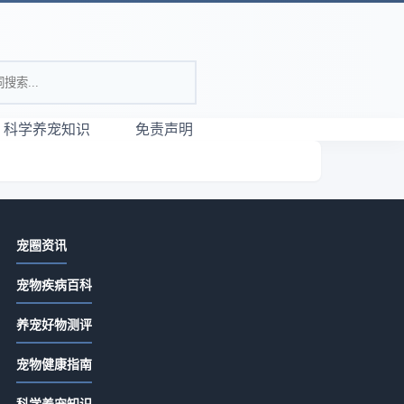
科学养宠知识
免责声明
相关资讯
宠圈资讯
唯宠社宠物咨询日常经验：从需求判
宠物疾病百科
断到使用维护全攻略
2026-07-21 06:35
养宠好物测评
宠物咨询服务怎么选？常见场景与选
就
宠物健康指南
择要点指南
。
2026-07-21 06:35
科学养宠知识