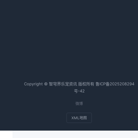
狗狗腹泻怎么办全攻略
湿
2026-04-26 06:35 · 1015 阅读
热词TOP20
的
边牧
狗狗
金毛
猫咪
兔子
斗牛犬
Copyright © 智穹界乐宠资讯 版权所有
鲁ICP备2025208294
重
号-42
微博
XML地图