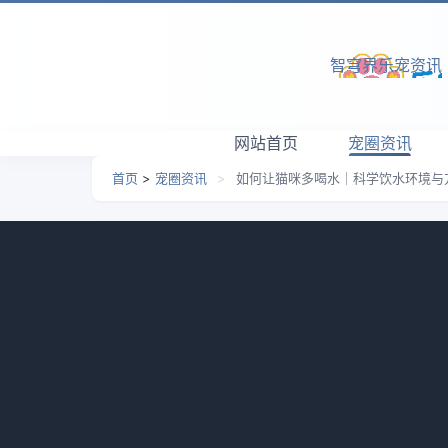
跳转到主要内容
智穹界乐宠资讯
网站首页
宠圈资讯
首页
>
宠圈资讯
>
如何让猫咪多喝水｜科学饮水环境与
如何让猫咪多喝水｜科学
日期：
2026-05-07 07:35
栏目：
宠圈资讯
浏览：
对于猫咪来说，充足的水分摄入对于维持身体
是他们的猫咪喝水量不足。本文将介绍一些方