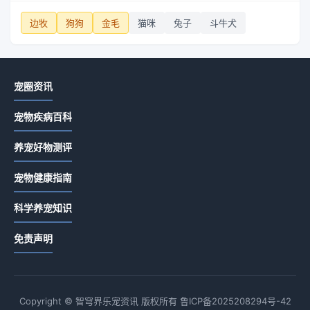
边牧
狗狗
金毛
猫咪
兔子
斗牛犬
宠圈资讯
宠物疾病百科
养宠好物测评
宠物健康指南
科学养宠知识
免责声明
Copyright © 智穹界乐宠资讯 版权所有
鲁ICP备2025208294号-42