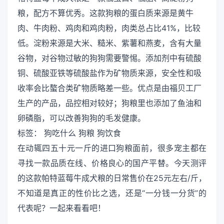
粮，配方不算优秀。这款狗粮的蛋白质来源是黄牛
肉、牛肉粉、鸡肉和鸡肉粉，肉类总占比41%，比较
低。淀粉来源是大米、糙米、紫薯和燕麦，含有大量
谷物，对谷物过敏的狗狗需要警惕。添加剂中有硫酸
铜、硫酸亚铁等硫酸盐作为矿物质来源，安全性和吸
收率会比螯合类矿物质略差一些。优点是由福贝工厂
生产的产品，品控相对较好；狗粮里也添加了鱼油和
卵磷脂，可以改善狗狗的毛发健康。
标签： 狗吃什么 狗粮 狗饮食
在动辄四五十元一斤的进口狗粮面前，很多宠主都在
寻找一款品质在线、价格良心的国产平替。今天测评
的这款帕特蓝莓牛成犬粮的日常售价在25元左右/斤，
不知道是真正的性价比之选，还是“一分钱一分货”的
代表呢？一起来看看吧！