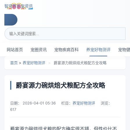
跳转到主要内容
智穹界乐宠资讯
搜索关键词
网站首页
宠圈资讯
宠物疾病百科
养宠好物测评
宠物
首页
>
养宠好物测评
>
爵宴源力碗烘焙犬粮配方全攻略
爵宴源力碗烘焙犬粮配方全攻略
日期：
2026-04-01 05:36
栏目：
养宠好物测评
浏览：
617
爵宴源力碗烘焙犬粮的配方确实很不错，但性价比不